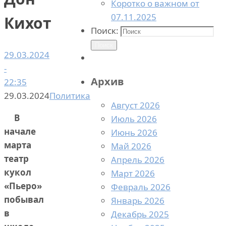
Коротко о важном от
07.11.2025
Кихот
Поиск:
Поиск
29.03.2024
-
Архив
22:35
29.03.2024
Политика
Август 2026
В
Июль 2026
начале
Июнь 2026
марта
Май 2026
театр
Апрель 2026
кукол
Март 2026
«Пьеро»
Февраль 2026
побывал
Январь 2026
в
Декабрь 2025