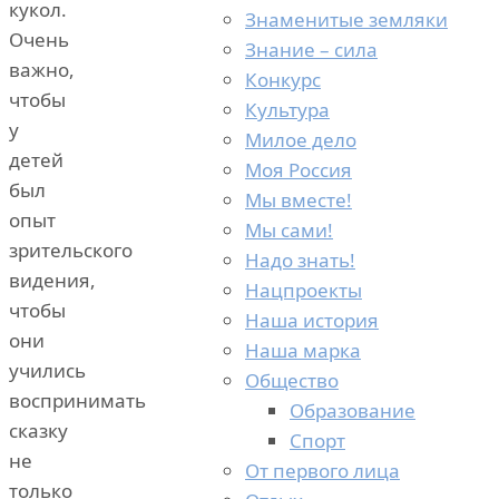
кукол.
Знаменитые земляки
Очень
Знание – сила
важно,
Конкурс
чтобы
Культура
у
Милое дело
детей
Моя Россия
был
Мы вместе!
опыт
Мы сами!
зрительского
Надо знать!
видения,
Нацпроекты
чтобы
Наша история
они
Наша марка
учились
Общество
воспринимать
Образование
сказку
Спорт
не
От первого лица
только