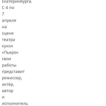
Екатеринбурга.
С 4 по
7
апреля
на
сцене
театра
кукол
«Пьеро»
свои
работы
представит
режиссер,
актёр,
автор
и
исполнитель