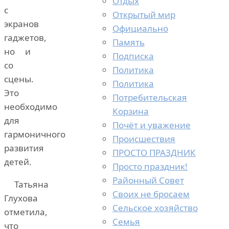
Отдых
с
Открытый мир
экранов
Официально
гаджетов,
Память
но и
Подписка
со
Политика
сцены.
Политика
Это
Потребительская
необходимо
Корзина
для
Почёт и уважение
гармоничного
Происшествия
развития
ПРОСТО ПРАЗДНИК
детей.
Просто праздник!
Районный Совет
Татьяна
Своих не бросаем
Глухова
Сельское хозяйство
отметила,
Семья
что