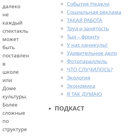
События Недели
далеко
Социальная реклама
не
ТАКАЯ РАБОТА
каждый
Труд и занятость
спектакль
Тыл – фронту
может
У нас каникулы!
быть
Удивительное дело
поставлен
Фотопараллель
в
ЧТО СЛУЧИЛОСЬ?
школе
Экология
или
Экономика
Доме
Я ТАК ДУМАЮ
культуры.
Более
ПОДКАСТ
сложные
по
структуре