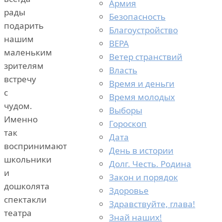
Армия
рады
Безопасность
подарить
Благоустройство
нашим
ВЕРА
маленьким
Ветер странствий
зрителям
Власть
встречу
Время и деньги
с
Время молодых
чудом.
Выборы
Именно
Гороскоп
так
Дата
воспринимают
День в истории
школьники
Долг. Честь. Родина
и
Закон и порядок
дошколята
Здоровье
спектакли
Здравствуйте, глава!
театра
Знай наших!