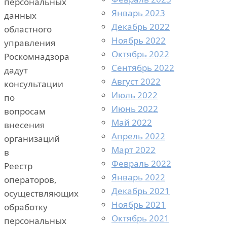
персональных
Январь 2023
данных
Декабрь 2022
областного
Ноябрь 2022
управления
Октябрь 2022
Роскомнадзора
Сентябрь 2022
дадут
Август 2022
консультации
Июль 2022
по
Июнь 2022
вопросам
Май 2022
внесения
Апрель 2022
организаций
Март 2022
в
Февраль 2022
Реестр
Январь 2022
операторов,
Декабрь 2021
осуществляющих
Ноябрь 2021
обработку
Октябрь 2021
персональных