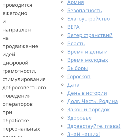
Армия
проводится
Безопасность
ежегодно
Благоустройство
и
ВЕРА
направлен
Ветер странствий
на
Власть
продвижение
Время и деньги
идей
Время молодых
цифровой
Выборы
грамотности,
Гороскоп
стимулирования
Дата
добросовестного
День в истории
поведения
Долг. Честь. Родина
операторов
Закон и порядок
при
Здоровье
обработке
Здравствуйте, глава!
персональных
Знай наших!
данных,