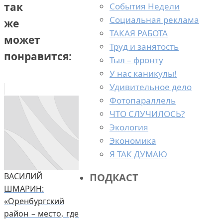
так
События Недели
Социальная реклама
же
ТАКАЯ РАБОТА
может
Труд и занятость
понравится:
Тыл – фронту
У нас каникулы!
Удивительное дело
Фотопараллель
ЧТО СЛУЧИЛОСЬ?
Экология
Экономика
Я ТАК ДУМАЮ
ПОДКАСТ
ВАСИЛИЙ
ШМАРИН:
«Оренбургский
район – место, где