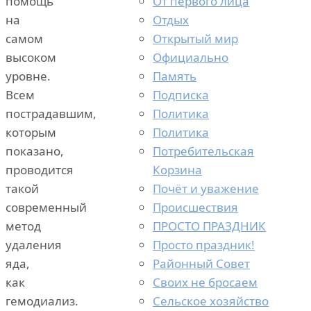
От первого лица
помощь
Отдых
на
Открытый мир
самом
Официально
высоком
Память
уровне.
Подписка
Всем
Политика
пострадавшим,
Политика
которым
Потребительская
показано,
Корзина
проводится
Почёт и уважение
такой
Происшествия
современный
ПРОСТО ПРАЗДНИК
метод
Просто праздник!
удаления
Районный Совет
яда,
Своих не бросаем
как
Сельское хозяйство
гемодиализ.