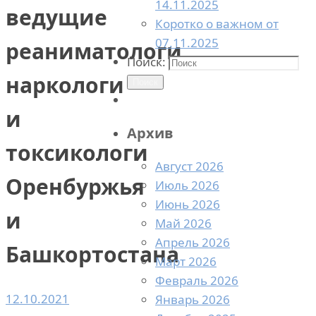
14.11.2025
ведущие
Коротко о важном от
07.11.2025
реаниматологи,
Поиск:
наркологи
Поиск
и
Архив
токсикологи
Август 2026
Оренбуржья
Июль 2026
Июнь 2026
и
Май 2026
Апрель 2026
Башкортостана
Март 2026
Февраль 2026
12.10.2021
Январь 2026