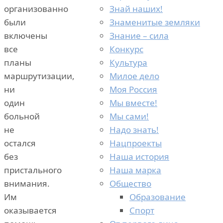
Знай наших!
организованно
Знаменитые земляки
были
Знание – сила
включены
Конкурс
все
Культура
планы
Милое дело
маршрутизации,
Моя Россия
ни
Мы вместе!
один
Мы сами!
больной
Надо знать!
не
Нацпроекты
остался
Наша история
без
Наша марка
пристального
Общество
внимания.
Образование
Им
Спорт
оказывается