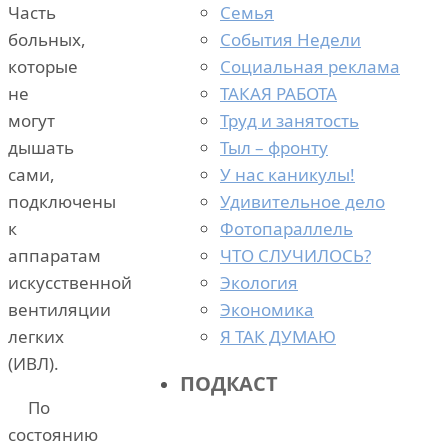
Семья
Часть
События Недели
больных,
Социальная реклама
которые
ТАКАЯ РАБОТА
не
Труд и занятость
могут
Тыл – фронту
дышать
У нас каникулы!
сами,
Удивительное дело
подключены
Фотопараллель
к
ЧТО СЛУЧИЛОСЬ?
аппаратам
Экология
искусственной
Экономика
вентиляции
Я ТАК ДУМАЮ
легких
(ИВЛ).
ПОДКАСТ
По
состоянию