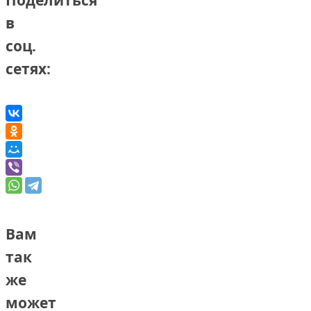
Поделиться
в
соц.
сетях:
Вам
так
же
может