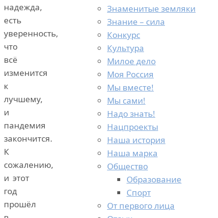
надежда,
Знаменитые земляки
есть
Знание – сила
уверенность,
Конкурс
что
Культура
всё
Милое дело
изменится
Моя Россия
к
Мы вместе!
лучшему,
Мы сами!
и
Надо знать!
пандемия
Нацпроекты
закончится.
Наша история
К
Наша марка
сожалению,
Общество
и этот
Образование
год
Спорт
прошёл
От первого лица
в