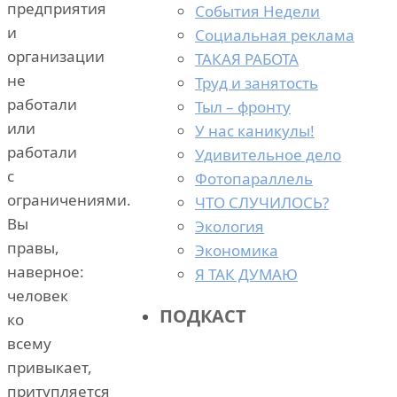
предприятия
События Недели
и
Социальная реклама
организации
ТАКАЯ РАБОТА
не
Труд и занятость
работали
Тыл – фронту
или
У нас каникулы!
работали
Удивительное дело
с
Фотопараллель
ограничениями.
ЧТО СЛУЧИЛОСЬ?
Вы
Экология
правы,
Экономика
наверное:
Я ТАК ДУМАЮ
человек
ПОДКАСТ
ко
всему
привыкает,
притупляется