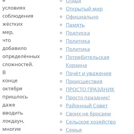
Отдых
условиях
Открытый мир
соблюдения
Официально
жёстких
Память
мер,
Подписка
что
Политика
добавило
Политика
определённых
Потребительская
сложностей.
Корзина
В
Почёт и уважение
конце
Происшествия
октября
ПРОСТО ПРАЗДНИК
пришлось
Просто праздник!
даже
Районный Совет
вводить
Своих не бросаем
локдаун,
Сельское хозяйство
многие
Семья