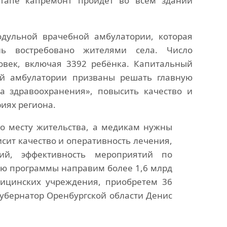
этапе капремонт пройдет во всем здании
одульной врачебной амбулатории, которая
нь востребовано жителями села. Число
овек, включая 3392 ребёнка. Капитальный
ой амбулатории призваны решать главную
а здравоохранения», повысить качество и
иях региона.
 месту жительства, а медикам нужны
исит качество и оперативность лечения,
ний, эффективность мероприятий по
цию программы направим более 1,6 млрд
ицинских учреждения, приобретем 36
убернатор Оренбургской области Денис