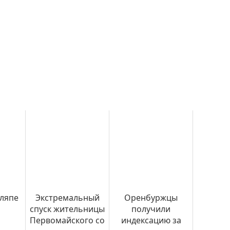
шляпе
Экстремальный
Оренбуржцы
спуск жительницы
получили
Первомайского со
индексацию за