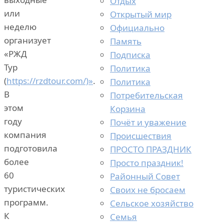
Отдых
или
Открытый мир
неделю
Официально
организует
Память
«РЖД
Подписка
Тур
Политика
(
https://rzdtour.com/)»
.
Политика
В
Потребительская
этом
Корзина
году
Почёт и уважение
компания
Происшествия
подготовила
ПРОСТО ПРАЗДНИК
более
Просто праздник!
60
Районный Совет
туристических
Своих не бросаем
программ.
Сельское хозяйство
К
Семья