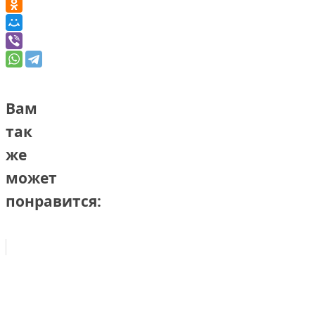
Вам
так
же
может
понравится: