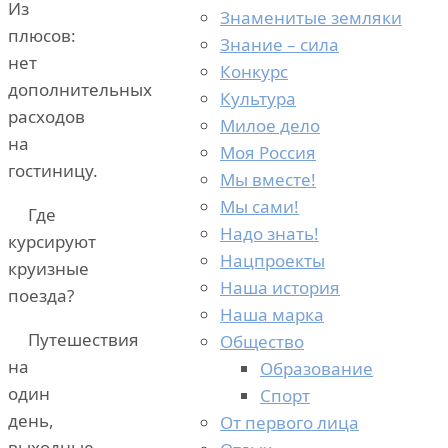
Из
Знаменитые земляки
плюсов:
Знание – сила
нет
Конкурс
дополнительных
Культура
расходов
Милое дело
на
Моя Россия
гостиницу.
Мы вместе!
Мы сами!
Где
Надо знать!
курсируют
Нацпроекты
круизные
Наша история
поезда?
Наша марка
Путешествия
Общество
на
Образование
один
Спорт
день,
От первого лица
выходные