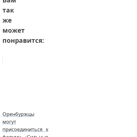
Вам
так
же
может
понравится:
Оренбуржцы
могут
присоединиться к