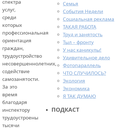
спектра
Семья
услуг,
События Недели
среди
Социальная реклама
которых
ТАКАЯ РАБОТА
профессиональная
Труд и занятость
ориентация
Тыл – фронту
граждан,
У нас каникулы!
трудоустройство
Удивительное дело
несовершеннолетних,
Фотопараллель
содействие
ЧТО СЛУЧИЛОСЬ?
самозанятости.
Экология
За это
Экономика
время
Я ТАК ДУМАЮ
благодаря
ПОДКАСТ
инспектору
трудоустроены
тысячи