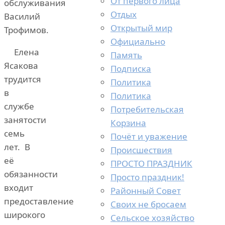
От первого лица
обслуживания
Отдых
Василий
Открытый мир
Трофимов.
Официально
Елена
Память
Ясакова
Подписка
трудится
Политика
в
Политика
службе
Потребительская
занятости
Корзина
семь
Почёт и уважение
лет. В
Происшествия
её
ПРОСТО ПРАЗДНИК
обязанности
Просто праздник!
входит
Районный Совет
предоставление
Своих не бросаем
широкого
Сельское хозяйство