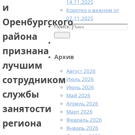
14.11.2025
и
Коротко о важном от
07.11.2025
Оренбургского
Поиск:
района
Поиск
признана
Архив
лучшим
Август 2026
сотрудником
Июль 2026
Июнь 2026
службы
Май 2026
Апрель 2026
занятости
Март 2026
Февраль 2026
региона
Январь 2026