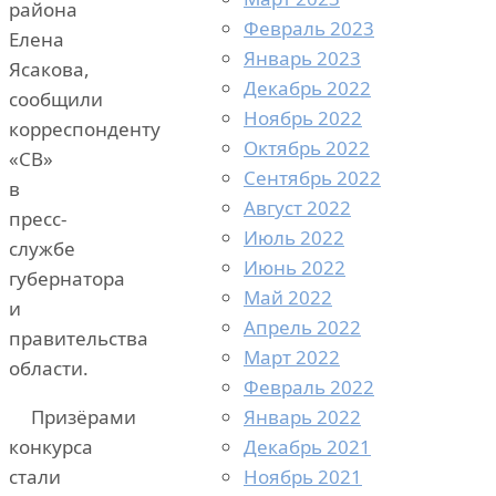
района
Февраль 2023
Елена
Январь 2023
Ясакова,
Декабрь 2022
сообщили
Ноябрь 2022
корреспонденту
Октябрь 2022
«СВ»
Сентябрь 2022
в
Август 2022
пресс-
Июль 2022
службе
Июнь 2022
губернатора
Май 2022
и
Апрель 2022
правительства
Март 2022
области.
Февраль 2022
Январь 2022
Призёрами
Декабрь 2021
конкурса
Ноябрь 2021
стали