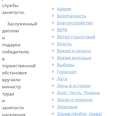
службы
Армия
занятости.
Безопасность
Благоустройство
Заслуженный
ВЕРА
диплом
Ветер странствий
и
Власть
подарки
Время и деньги
победителю
Время молодых
в
Выборы
торжественной
Гороскоп
обстановке
Дата
вручили
День в истории
министр
Долг. Честь. Родина
труда
Закон и порядок
и
Здоровье
занятости
Здравствуйте, глава!
населения