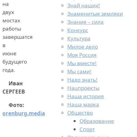
на
Знай наших!
двух
Знаменитые земляки
мостах
Знание – сила
работы
Конкурс
завершатся
Культура
в
Милое дело
июне
Моя Россия
будущего
Мы вместе!
года.
Мы сами!
Надо знать!
Иван
Нацпроекты
СЕРГЕЕВ
Наша история
Наша марка
Фото:
Общество
orenburg.media
Образование
Спорт