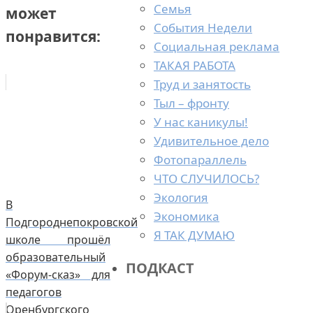
Семья
может
События Недели
понравится:
Социальная реклама
ТАКАЯ РАБОТА
Труд и занятость
Тыл – фронту
У нас каникулы!
Удивительное дело
Фотопараллель
ЧТО СЛУЧИЛОСЬ?
Экология
В
Экономика
Подгороднепокровской
Я ТАК ДУМАЮ
школе прошёл
образовательный
ПОДКАСТ
«Форум-сказ» для
педагогов
Оренбургского