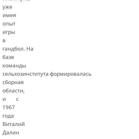
уже
имея
опыт
игры
в
гандбол. На
базе
команды
сельхозинститута формировалась
сборная
области,
и с
1967
года
Виталий
Далин