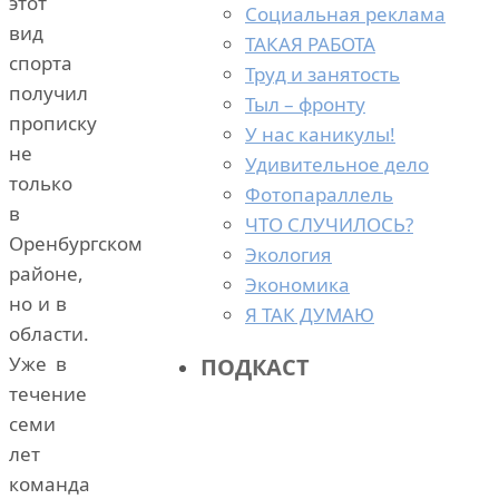
этот
Социальная реклама
вид
ТАКАЯ РАБОТА
спорта
Труд и занятость
получил
Тыл – фронту
прописку
У нас каникулы!
не
Удивительное дело
только
Фотопараллель
в
ЧТО СЛУЧИЛОСЬ?
Оренбургском
Экология
районе,
Экономика
но и в
Я ТАК ДУМАЮ
области.
Уже в
ПОДКАСТ
течение
семи
лет
команда