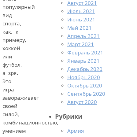
Август 2021
популярный
Июль 2021
вид
Июнь 2021
спорта,
Май 2021
как, к
Апрель 2021
примеру,
Март 2021
хоккей
Февраль 2021
или
Январь 2021
футбол,
Декабрь 2020
а зря.
Ноябрь 2020
Это
Октябрь 2020
игра
Сентябрь 2020
завораживает
Август 2020
своей
силой,
Рубрики
комбинационностью,
Армия
умением