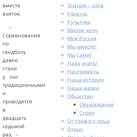
Знание – сила
вместе
Конкурс
взятое.
Культура
–
Милое дело
Соревнования
Моя Россия
по
Мы вместе!
гандболу
Мы сами!
давно
Надо знать!
стали
Нацпроекты
у нас
Наша история
традиционными
Наша марка
и
Общество
проводятся
Образование
в
Спорт
двадцать
От первого лица
седьмой
Отдых
раз, –