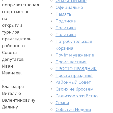
Открытый мир
поприветствовал
Официально
спортсменов
Память
на
Подписка
открытии
Политика
турнира
Политика
председатель
Потребительская
районного
Корзина
Совета
Почёт и уважение
депутатов
Происшествия
Иван
ПРОСТО ПРАЗДНИК
Иванаев.
Просто праздник!
–
Районный Совет
Благодаря
Своих не бросаем
Виталию
Сельское хозяйство
Валентиновичу
Семья
Далину
События Недели