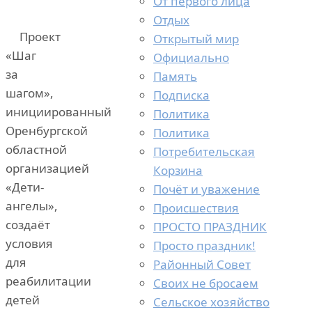
От первого лица
Отдых
Проект
Открытый мир
«Шаг
Официально
за
Память
шагом»,
Подписка
инициированный
Политика
Оренбургской
Политика
областной
Потребительская
организацией
Корзина
«Дети-
Почёт и уважение
ангелы»,
Происшествия
создаёт
ПРОСТО ПРАЗДНИК
условия
Просто праздник!
для
Районный Совет
реабилитации
Своих не бросаем
детей
Сельское хозяйство