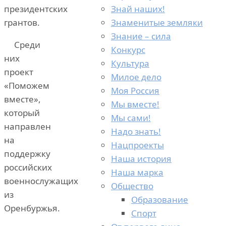
Знай наших!
президентских
Знаменитые земляки
грантов.
Знание – сила
Среди
Конкурс
них
Культура
проект
Милое дело
«Поможем
Моя Россия
вместе»,
Мы вместе!
который
Мы сами!
направлен
Надо знать!
на
Нацпроекты
поддержку
Наша история
российских
Наша марка
военнослужащих
Общество
из
Образование
Оренбуржья.
Спорт