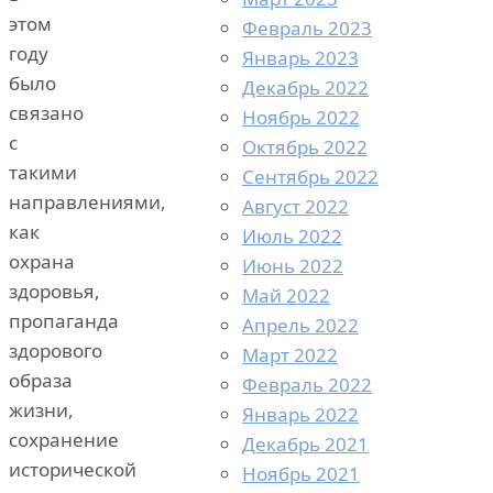
этом
Февраль 2023
году
Январь 2023
было
Декабрь 2022
связано
Ноябрь 2022
с
Октябрь 2022
такими
Сентябрь 2022
направлениями,
Август 2022
как
Июль 2022
охрана
Июнь 2022
здоровья,
Май 2022
пропаганда
Апрель 2022
здорового
Март 2022
образа
Февраль 2022
жизни,
Январь 2022
сохранение
Декабрь 2021
исторической
Ноябрь 2021