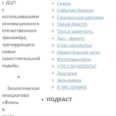
с ДЦП
Семья
с
События Недели
использованием
Социальная реклама
инновационного
ТАКАЯ РАБОТА
отечественного
Труд и занятость
тренажёра,
Тыл – фронту
тренирующего
У нас каникулы!
навык
Удивительное дело
самостоятельной
Фотопараллель
ходьбы.
ЧТО СЛУЧИЛОСЬ?
Экология
Экономика
Я ТАК ДУМАЮ
Экологическая
инициатива
ПОДКАСТ
«Жизнь
в