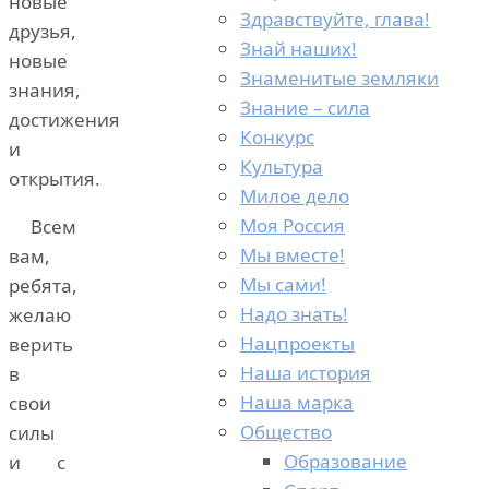
новые
Здравствуйте, глава!
друзья,
Знай наших!
новые
Знаменитые земляки
знания,
Знание – сила
достижения
Конкурс
и
Культура
открытия.
Милое дело
Моя Россия
Всем
Мы вместе!
вам,
Мы сами!
ребята,
Надо знать!
желаю
Нацпроекты
верить
Наша история
в
Наша марка
свои
Общество
силы
Образование
и с