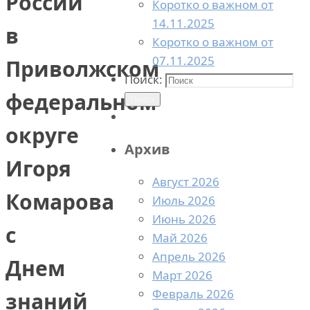
России
Коротко о важном от
14.11.2025
в
Коротко о важном от
07.11.2025
Приволжском
Поиск:
федеральном
Поиск
округе
Архив
Игоря
Август 2026
Комарова
Июль 2026
Июнь 2026
с
Май 2026
Апрель 2026
Днем
Март 2026
Февраль 2026
знаний