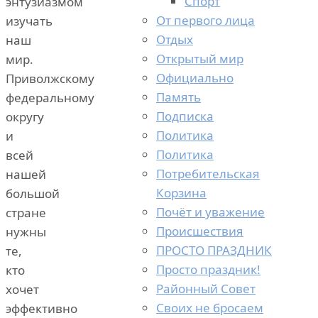
Спорт
энтузиазмом
От первого лица
изучать
Отдых
наш
Открытый мир
мир.
Официально
Приволжскому
Память
федеральному
Подписка
округу
Политика
и
Политика
всей
Потребительская
нашей
Корзина
большой
Почёт и уважение
стране
Происшествия
нужны
ПРОСТО ПРАЗДНИК
те,
Просто праздник!
кто
Районный Совет
хочет
Своих не бросаем
эффективно