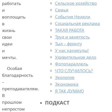
Сельское хозяйство
работать
Семья
и
События Недели
воплощать
Социальная реклама
в
ТАКАЯ РАБОТА
жизнь
Труд и занятость
свои
Тыл – фронту
идеи
У нас каникулы!
и
Удивительное дело
мечты.
Фотопараллель
Особая
ЧТО СЛУЧИЛОСЬ?
благодарность
Экология
–
Экономика
преподавателям.
Я ТАК ДУМАЮ
В
ПОДКАСТ
прошлом
непростом