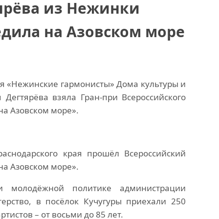
ярёва из Нежинки
едила на Азовском море
ля «Нежинские гармонисты» Дома культуры и
Дегтярёва взяла Гран-при Всероссийского
на Азовском море».
аснодарского края прошёл Всероссийский
на Азовском море».
и молодёжной политике администрации
терство, в посёлок Кучугуры приехали 250
ртистов – от восьми до 85 лет.