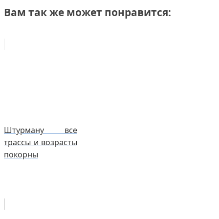
Вам так же может понравится:
Штурману все
трассы и возрасты
покорны