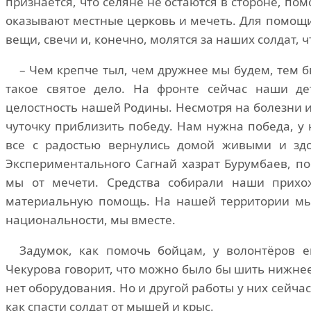
признаётся, что селяне не остаются в стороне, по
оказывают местные церковь и мечеть. Для помощи
вещи, свечи и, конечно, молятся за наших солдат, 
– Чем крепче тыл, чем дружнее мы будем, тем 
такое святое дело. На фронте сейчас наши де
целостность нашей Родины. Несмотря на болезни и
чуточку приблизить победу. Нам нужна победа, у 
все с радостью вернулись домой живыми и зд
Экспериментального Сагнай хазрат Бурумбаев, по
мы от мечети. Средства собирали наши прихо
материальную помощь. На нашей территории мы 
национальности, мы вместе.
Задумок, как помочь бойцам, у волонтёров 
Чекурова говорит, что можно было бы шить нижнее 
нет оборудования. Но и другой работы у них сейчас
как спасти солдат от мышей и крыс.