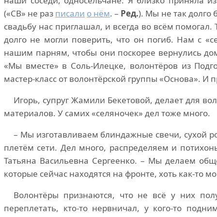
наши соседи, односельчане. Я близко приняла и
(«СВ» не раз
писали
о нём
. –
Ред.
). Мы не так долго
свадьбу нас приглашал, и всегда во всём помогал.
долго не могли поверить, что он погиб. Нам с «с
нашим парням, чтобы они поскорее вернулись до
«Мы вместе» в Соль-Илецке, волонтёров из Подг
мастер-класс от волонтёрской группы «Основа». И п
Игорь, супруг Жамили Бекетовой, делает для во
материалов. У самих «селяночек» дел тоже много.
– Мы изготавливаем блиндажные свечи, сухой р
плетём сети. Дел много, распределяем и потихонь
Татьяна Васильевна Сергеенко. – Мы делаем обще
которые сейчас находятся на фронте, хоть как-то мо
Волонтёры признаются, что не всё у них полу
переплетать, кто-то нервничал, у кого-то подни