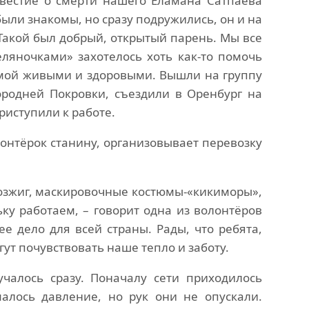
звестие о смерти нашего Еламана Сатпаева
 были знакомы, но сразу подружились, он и на
 Такой был добрый, открытый парень. Мы все
еляночками» захотелось хоть как-то помочь
мой живыми и здоровыми. Вышли на группу
ородней Покровки, съездили в Оренбург на
риступили к работе.
лонтёрок станину, организовывает перевозку
озжиг, маскировочные костюмы-«кикиморы»,
ку работаем, – говорит одна из волонтёров
е дело для всей страны. Рады, что ребята,
гут почувствовать наше тепло и заботу.
чалось сразу. Поначалу сети приходилось
малось давление, но рук они не опускали.