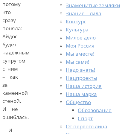
потому
Знаменитые земляки
что
Знание – сила
сразу
Конкурс
поняла:
Культура
Айдос
Милое дело
будет
Моя Россия
надёжным
Мы вместе!
супругом,
Мы сами!
с ним
Надо знать!
– как
Нацпроекты
за
Наша история
каменной
Наша марка
стеной.
Общество
И не
Образование
ошиблась.
Спорт
От первого лица
И