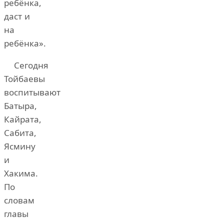
ребёнка,
даст и
на
ребёнка».
Сегодня
Тойбаевы
воспитывают
Батыра,
Кайрата,
Сабита,
Ясмину
и
Хакима.
По
словам
главы