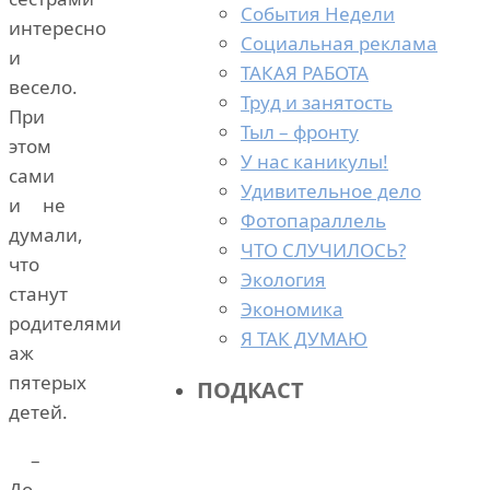
События Недели
интересно
Социальная реклама
и
ТАКАЯ РАБОТА
весело.
Труд и занятость
При
Тыл – фронту
этом
У нас каникулы!
сами
Удивительное дело
и не
Фотопараллель
думали,
ЧТО СЛУЧИЛОСЬ?
что
Экология
станут
Экономика
родителями
Я ТАК ДУМАЮ
аж
пятерых
ПОДКАСТ
детей.
–
До