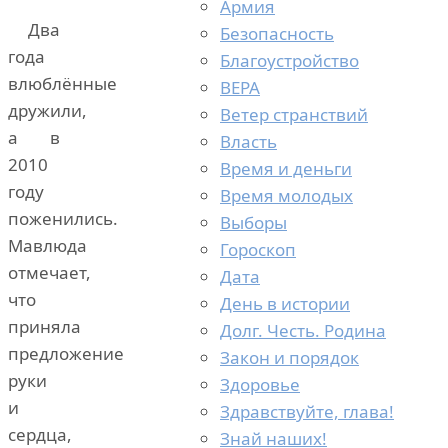
Армия
Два
Безопасность
года
Благоустройство
влюблённые
ВЕРА
дружили,
Ветер странствий
а в
Власть
2010
Время и деньги
году
Время молодых
поженились.
Выборы
Мавлюда
Гороскоп
отмечает,
Дата
что
День в истории
приняла
Долг. Честь. Родина
предложение
Закон и порядок
руки
Здоровье
и
Здравствуйте, глава!
сердца,
Знай наших!