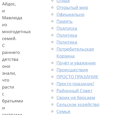
Отдых
Айдос,
Открытый мир
и
Официально
Мавлюда
Память
из
Подписка
многодетных
Политика
семей.
Политика
С
Потребительская
раннего
Корзина
детства
Почёт и уважение
они
Происшествия
знали,
ПРОСТО ПРАЗДНИК
что
Просто праздник!
расти
Районный Совет
с
Своих не бросаем
братьями
Сельское хозяйство
и
Семья
сестрами