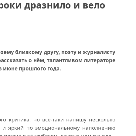
роки дразнило и вело
моему близкому другу, поэту и журналисту
ассказать о нём, талантливом литераторе
в июне прошлого года.
го критика, но всё-таки напишу несколько
ий и яркий по эмоциональному наполнению
о поэзия в её глубоком, сакральном смысле –