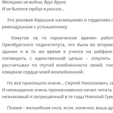
Месяцами не видим, друг друга,
И не бьются сердца в унисон…
Эта роковая барышня насмешливо и горделиво п
равнодушным к услышанному.
Хомутов «в то героическое время» работ
Оренбургского пединститута, что была во втором
здании и в то же время я учился на рабфаке. 
поговорить с единственной целью – отлупить
рассчитывал по глупой влюблённости своей, пос
коварное сердце моей возлюбленной.
Но всё произошло иначе… Сергей Николаевич, сказ
И неожиданно очень проникновенно начал читать н
незнакомый и запрещённый в те годы Николай Гум
Поэзия – волшебная сила, если, конечно, ваша ду