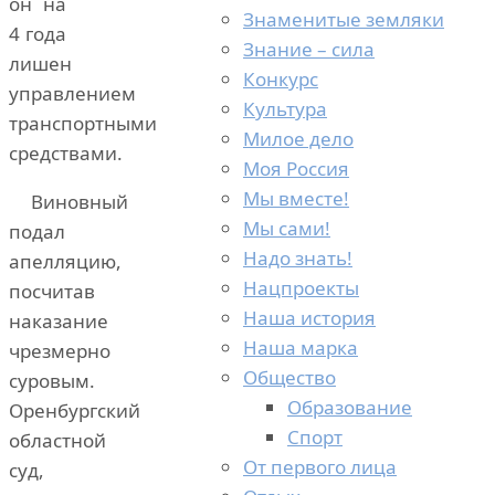
он на
Знаменитые земляки
4 года
Знание – сила
лишен
Конкурс
управлением
Культура
транспортными
Милое дело
средствами.
Моя Россия
Мы вместе!
Виновный
Мы сами!
подал
Надо знать!
апелляцию,
Нацпроекты
посчитав
Наша история
наказание
Наша марка
чрезмерно
Общество
суровым.
Образование
Оренбургский
Спорт
областной
От первого лица
суд,