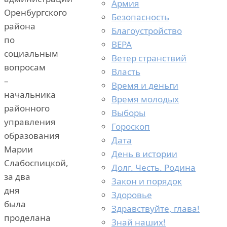
Армия
Оренбургского
Безопасность
района
Благоустройство
по
ВЕРА
социальным
Ветер странствий
вопросам
Власть
–
Время и деньги
начальника
Время молодых
районного
Выборы
управления
Гороскоп
образования
Дата
Марии
День в истории
Слабоспицкой,
Долг. Честь. Родина
за два
Закон и порядок
дня
Здоровье
была
Здравствуйте, глава!
проделана
Знай наших!