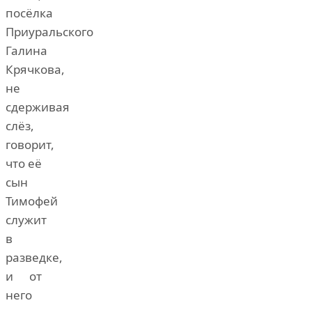
посёлка
Приуральского
Галина
Крячкова,
не
сдерживая
слёз,
говорит,
что её
сын
Тимофей
служит
в
разведке,
и от
него