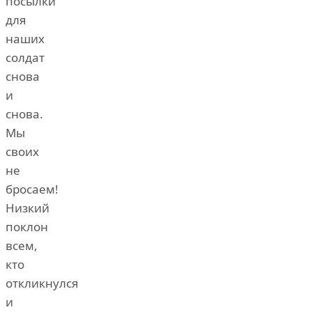
посылки
для
наших
солдат
снова
и
снова.
Мы
своих
не
бросаем!
Низкий
поклон
всем,
кто
откликнулся
и