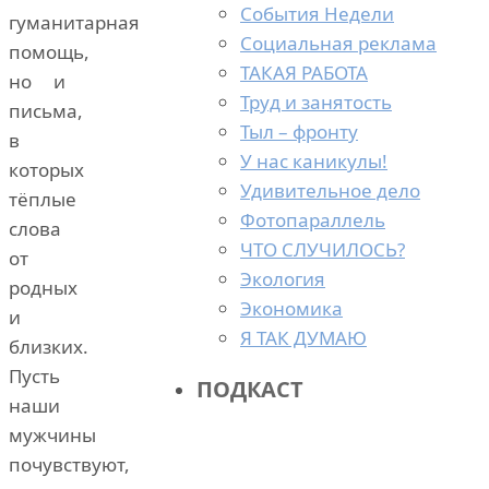
События Недели
гуманитарная
Социальная реклама
помощь,
ТАКАЯ РАБОТА
но и
Труд и занятость
письма,
Тыл – фронту
в
У нас каникулы!
которых
Удивительное дело
тёплые
Фотопараллель
слова
ЧТО СЛУЧИЛОСЬ?
от
Экология
родных
Экономика
и
Я ТАК ДУМАЮ
близких.
Пусть
ПОДКАСТ
наши
мужчины
почувствуют,