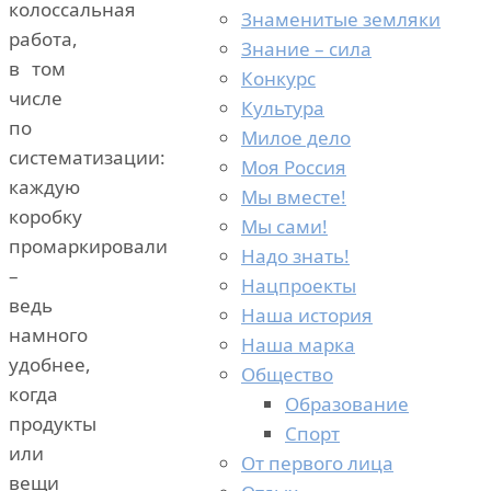
колоссальная
Знаменитые земляки
работа,
Знание – сила
в том
Конкурс
числе
Культура
по
Милое дело
систематизации:
Моя Россия
каждую
Мы вместе!
коробку
Мы сами!
промаркировали
Надо знать!
–
Нацпроекты
ведь
Наша история
намного
Наша марка
удобнее,
Общество
когда
Образование
продукты
Спорт
или
От первого лица
вещи