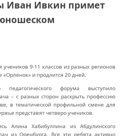
ы Иван Ивкин примет
 юношеском
 учеников 9-11 классов из разных регионов
ре «Орлёнок» и продлится 20 дней.
го педагогического форума выступило
ача – с разных сторон раскрыть профессию
тве, в тематической профильной смене для
уржье представят четверо учеников.
сь Алина Хабибуллина из Абдулинского
лач из Оренбурга. Все эти ребята активно