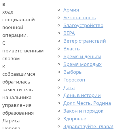
в
Армия
ходе
Безопасность
специальной
Благоустройство
военной
ВЕРА
операции.
Ветер странствий
С
Власть
приветственным
Время и деньги
словом
Время молодых
к
Выборы
собравшимся
Гороскоп
обратилась
Дата
заместитель
День в истории
начальника
Долг. Честь. Родина
управления
Закон и порядок
образования
Здоровье
Лариса
Здравствуйте, глава!
Попова.