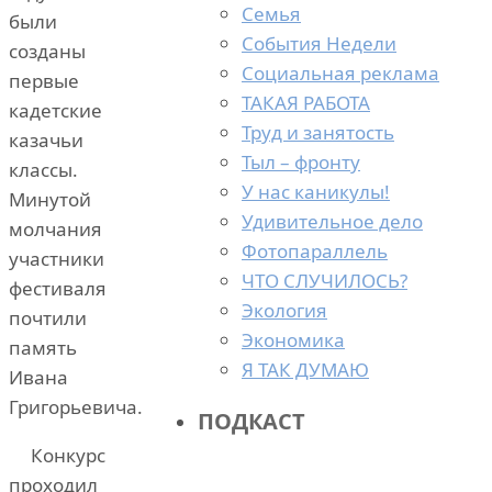
Семья
были
События Недели
созданы
Социальная реклама
первые
ТАКАЯ РАБОТА
кадетские
Труд и занятость
казачьи
Тыл – фронту
классы.
У нас каникулы!
Минутой
Удивительное дело
молчания
Фотопараллель
участники
ЧТО СЛУЧИЛОСЬ?
фестиваля
Экология
почтили
Экономика
память
Я ТАК ДУМАЮ
Ивана
Григорьевича.
ПОДКАСТ
Конкурс
проходил