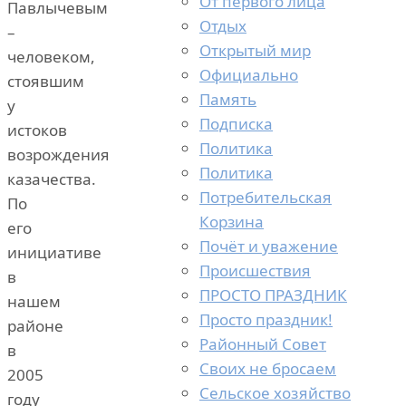
От первого лица
Павлычевым
Отдых
–
Открытый мир
человеком,
Официально
стоявшим
Память
у
Подписка
истоков
Политика
возрождения
Политика
казачества.
Потребительская
По
Корзина
его
Почёт и уважение
инициативе
Происшествия
в
ПРОСТО ПРАЗДНИК
нашем
Просто праздник!
районе
Районный Совет
в
Своих не бросаем
2005
Сельское хозяйство
году