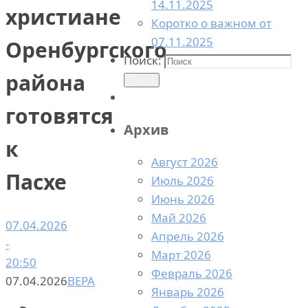
14.11.2025
христиане
Коротко о важном от
07.11.2025
Оренбургского
Поиск:
района
Поиск
готовятся
Архив
к
Август 2026
Пасхе
Июль 2026
Июнь 2026
Май 2026
07.04.2026
Апрель 2026
-
Март 2026
20:50
Февраль 2026
07.04.2026
ВЕРА
Январь 2026