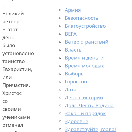
–
Армия
Великий
Безопасность
четверг.
Благоустройство
В этот
ВЕРА
день
Ветер странствий
было
Власть
установлено
Время и деньги
таинство
Время молодых
Евхаристии,
Выборы
или
Гороскоп
Причастия.
Дата
Христос
День в истории
со
Долг. Честь. Родина
своими
Закон и порядок
учениками
Здоровье
отмечал
Здравствуйте, глава!