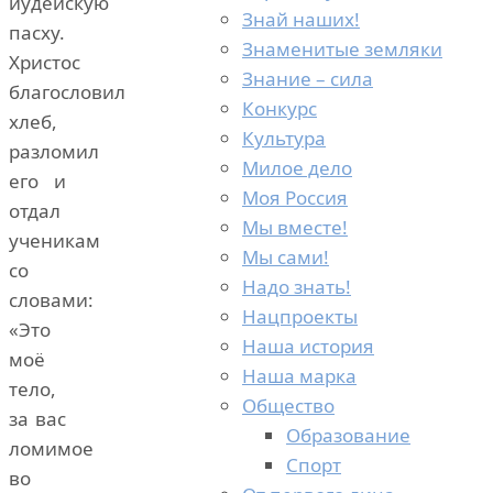
иудейскую
Знай наших!
пасху.
Знаменитые земляки
Христос
Знание – сила
благословил
Конкурс
хлеб,
Культура
разломил
Милое дело
его и
Моя Россия
отдал
Мы вместе!
ученикам
Мы сами!
со
Надо знать!
словами:
Нацпроекты
«Это
Наша история
моё
Наша марка
тело,
Общество
за вас
Образование
ломимое
Спорт
во