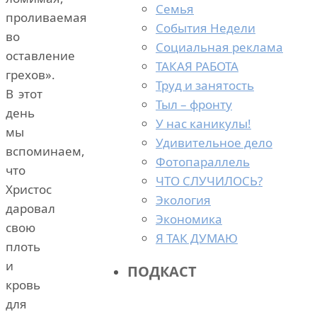
Семья
проливаемая
События Недели
во
Социальная реклама
оставление
ТАКАЯ РАБОТА
грехов».
Труд и занятость
В этот
Тыл – фронту
день
У нас каникулы!
мы
Удивительное дело
вспоминаем,
Фотопараллель
что
ЧТО СЛУЧИЛОСЬ?
Христос
Экология
даровал
Экономика
свою
Я ТАК ДУМАЮ
плоть
и
ПОДКАСТ
кровь
для