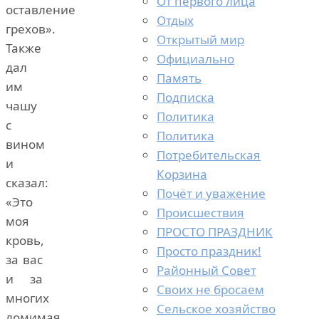
От первого лица
оставление
Отдых
грехов».
Открытый мир
Также
Официально
дал
Память
им
Подписка
чашу
Политика
с
Политика
вином
Потребительская
и
Корзина
сказал:
Почёт и уважение
«Это
Происшествия
моя
ПРОСТО ПРАЗДНИК
кровь,
Просто праздник!
за вас
Районный Совет
и за
Своих не бросаем
многих
Сельское хозяйство
ломимая,