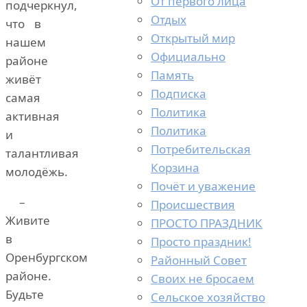
От первого лица
подчеркнул,
Отдых
что в
Открытый мир
нашем
Официально
районе
Память
живёт
Подписка
самая
Политика
активная
Политика
и
Потребительская
талантливая
Корзина
молодёжь.
Почёт и уважение
–
Происшествия
Живите
ПРОСТО ПРАЗДНИК
в
Просто праздник!
Оренбургском
Районный Совет
районе.
Своих не бросаем
Будьте
Сельское хозяйство