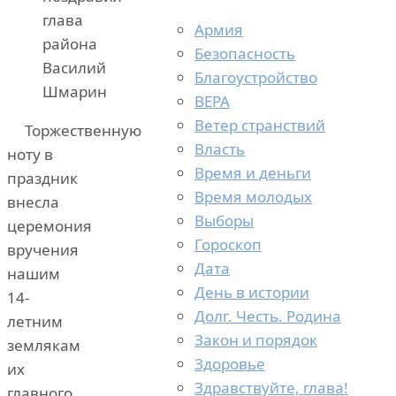
глава
Армия
района
Безопасность
Василий
Благоустройство
Шмарин
ВЕРА
Ветер странствий
Торжественную
Власть
ноту в
Время и деньги
праздник
Время молодых
внесла
Выборы
церемония
Гороскоп
вручения
Дата
нашим
День в истории
14-
Долг. Честь. Родина
летним
Закон и порядок
землякам
Здоровье
их
Здравствуйте, глава!
главного