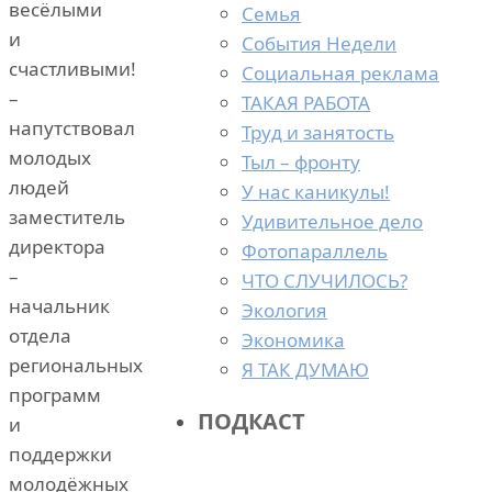
весёлыми
Семья
и
События Недели
счастливыми!
Социальная реклама
–
ТАКАЯ РАБОТА
напутствовал
Труд и занятость
молодых
Тыл – фронту
людей
У нас каникулы!
заместитель
Удивительное дело
директора
Фотопараллель
–
ЧТО СЛУЧИЛОСЬ?
начальник
Экология
отдела
Экономика
региональных
Я ТАК ДУМАЮ
программ
ПОДКАСТ
и
поддержки
молодёжных